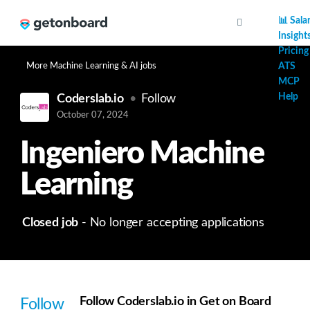
AI
📊 Sala
Insight
Pricing
More Machine Learning & AI jobs
ATS
MCP
Help
Coderslab.io
Follow
October 07, 2024
Ingeniero Machine
Learning
Closed job
- No longer accepting applications
Follow Coderslab.io in Get on Board
Follow