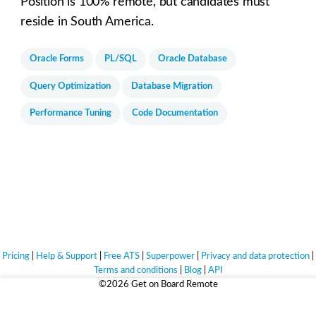
Position is 100% remote, but candidates must
reside in South America.
Oracle Forms
PL/SQL
Oracle Database
Query Optimization
Database Migration
Performance Tuning
Code Documentation
Pricing
|
Help & Support
|
Free ATS
|
Superpower
|
Privacy and data protection
|
Terms and conditions
|
Blog
|
API
©2026 Get on Board Remote
Life's too short for bad jobs.