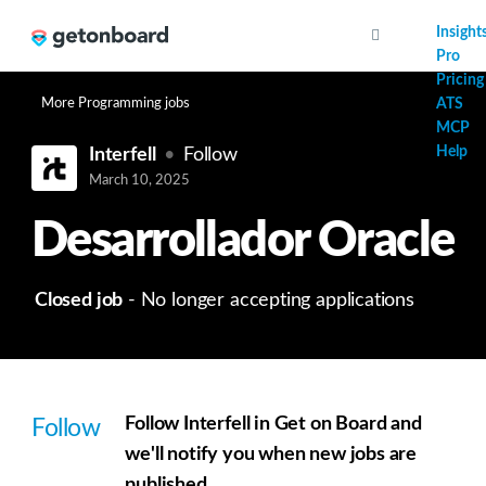
AI
Insight
Pro
Pricing
More Programming jobs
ATS
MCP
Help
Interfell
Follow
March 10, 2025
Desarrollador Oracle
Closed job
- No longer accepting applications
Follow Interfell in Get on Board and
Follow
we'll notify you when new jobs are
published.