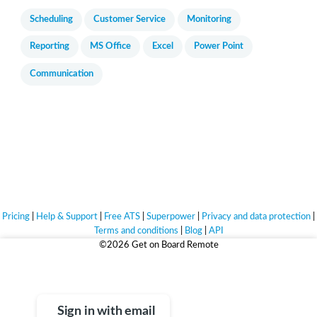
Scheduling
Customer Service
Monitoring
Reporting
MS Office
Excel
Power Point
Communication
Pricing
|
Help & Support
|
Free ATS
|
Superpower
|
Privacy and data protection
|
Terms and conditions
|
Blog
|
API
©2026 Get on Board Remote
Life's too short for bad jobs.
Sign up for free and find jobs that truly match you.
Sign in with email