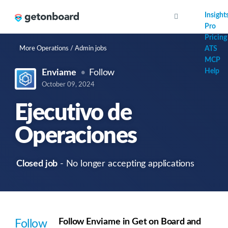
AI
Insight
Pro
Pricing
More Operations / Admin jobs
ATS
MCP
Help
Enviame
Follow
October 09, 2024
Ejecutivo de
Operaciones
Closed job
- No longer accepting applications
Follow Enviame in Get on Board and
Follow