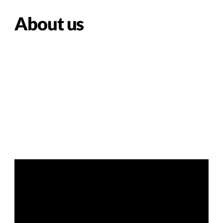
About us
Especializados en Diseño e Innovación Digital de
Experiencia de Clientes y Usuarios (CX & UX),
Diseño de Interfaces de Usuario (UI), Consultorías