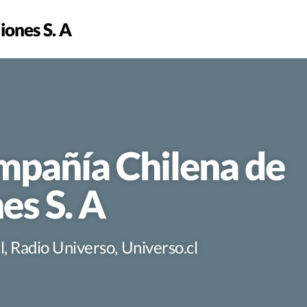
ones S. A
mpañía Chilena de
s S. A
, Radio Universo, Universo.cl