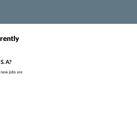
rrently
S. A?
 new jobs are