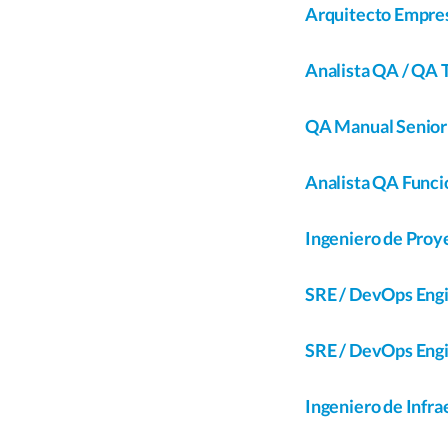
Arquitecto Empres
Analista QA / QA 
QA Manual Senio
Analista QA Funcio
Ingeniero de Proye
SRE / DevOps Eng
SRE / DevOps Engi
Ingeniero de Infr