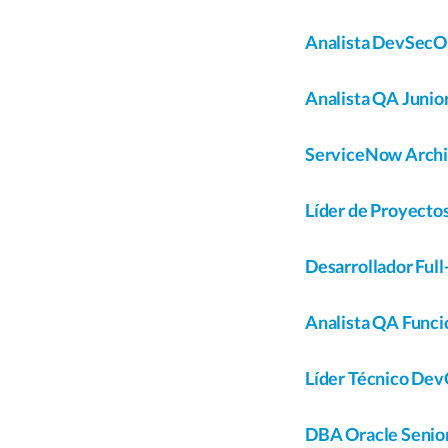
Analista DevSecO
Analista QA Junio
ServiceNow Archi
Líder de Proyectos
Desarrollador Full-
Analista QA Funcio
Líder Técnico De
DBA Oracle Senio