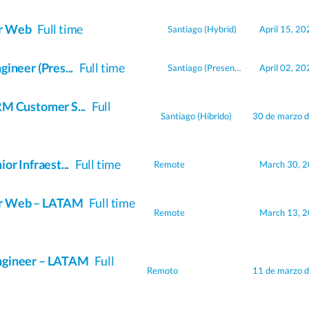
or Web
Full time
Santiago
(Hybrid)
April 15, 20
ineer (Pres...
Full time
Santiago
(Presencial)
April 02, 20
RM Customer S...
Full
Santiago
(Híbrido)
30 de marzo 
or Infraest...
Full time
Remote
March 30, 
r Web – LATAM
Full time
Remote
March 13, 
ngineer – LATAM
Full
Remoto
11 de marzo 