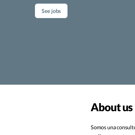
See jobs
About us
Somos una consulto