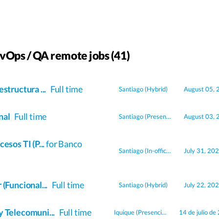
vOps / QA remote jobs (41)
estructura ...
Full time
Santiago
(Hybrid)
August 05, 
nal
Full time
Santiago
(Presencial)
August 03, 
esos TI (P...
for Banco
Santiago
(In-office)
July 31, 20
 (Funcional...
Full time
Santiago
(Hybrid)
July 22, 20
y Telecomuni...
Full time
Iquique
(Presencial)
14 de julio de