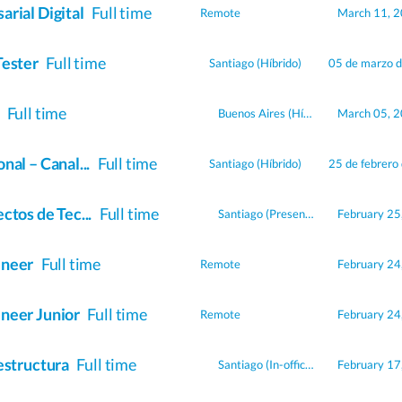
arial Digital
Full time
Remote
March 11, 
Tester
Full time
Santiago
(Híbrido)
05 de marzo 
r
Full time
Buenos Aires
(Híbrido)
March 05, 
nal – Canal...
Full time
Santiago
(Híbrido)
25 de febrero
ctos de Tec...
Full time
Santiago
(Presencial)
February 25
ineer
Full time
Remote
February 24
neer Junior
Full time
Remote
February 24
aestructura
Full time
Santiago
(In-office)
February 17