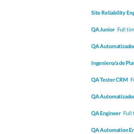
Site Reliability E
QA Junior
Full ti
QA Automatizado
Ingeniero/a de P
QA Tester CRM
F
QA Automatizado
QA Engineer
Full
QA Automation En