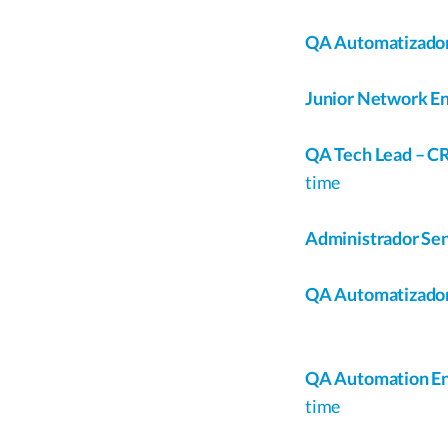
QA Automatizad
Junior Network Eng
QA Tech Lead – C
time
Administrador Seni
QA Automatizado
QA Automation E
time