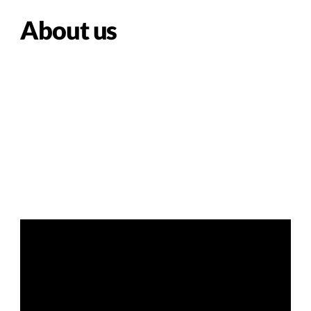
About us
Somos una empresa de tecnología que apoya a las
organizaciones en su proceso de
transformación
digital, modernización e implementaciones.
Nuestro foco busca siempre el mejoramiento de