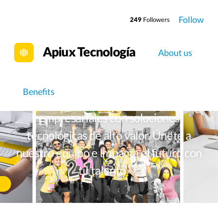
Follow
249
Followers
Apiux Tecnología
About us
Sé un Yellower
Benefits
Transformamos procesos
empresariales con soluciones
tecnológicas de alto valor. Únete a
nuestro equipo e impacta el futuro con
tu talento 🚀